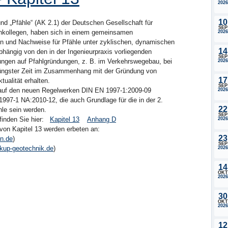
2026
10
nd „Pfähle“ (AK 2.1) der Deutschen Gesellschaft für
SEP
hkollegen, haben sich in einem gemeinsamen
2026
n und Nachweise für Pfähle unter zyklischen, dynamischen
14
bhängig von den in der Ingenieurpraxis vorliegenden
SEP
ungen auf Pfahlgründungen, z. B. im Verkehrswegebau, bei
2026
 jüngster Zeit im Zusammenhang mit der Gründung von
17
ualität erhalten.
SEP
t auf den neuen Regelwerken DIN EN 1997-1:2009-09
2026
997-1 NA:2010-12, die auch Grundlage für die in der 2.
22
hle sein werden.
SEP
finden Sie hier:
Kapitel 13
Anhang D
2026
on Kapitel 13 werden erbeten an:
23
in.de
)
SEP
kup-geotechnik.de
)
2026
14
OKT
2026
30
OKT
2026
12