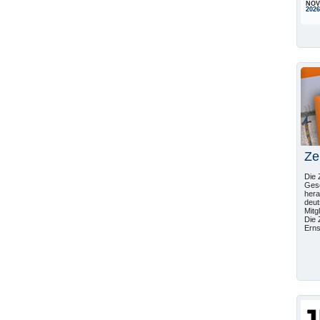
NOV
2026
Ze
Die 
Gese
hera
deut
Mitg
Die 
Erns