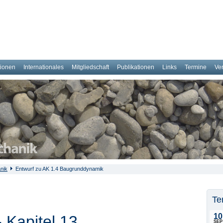
tionen
Internationales
Mitgliedschaft
Publikationen
Links
Termine
Ve
nik
Entwurf zu AK 1.4 Baugrunddynamik
Te
10
 Kapitel 13
SEP