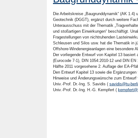
Die Arbeitskreise „Baugrunddynamik“ (AK 1.4) u
Geotechnik (DGGT), ergänzt durch weitere Fac
Unterausschuss mit der Thematik „Tragverhalte
und stoßartigen Einwirkungen“ beschäftigt. Una
Fragestellungen von nichtruhenden Lasteinwirk
Schleusen und Silos usw. hat die Thematik in
Offshore-Windenergieanlagen eine besondere Akt
Der vorliegende Entwurf von Kapitel 13 basier
(Eurocode 7-1), DIN 1054:2010-12 und DIN EN 1
Hälfte 2011 vorgesehene 2. Auflage der EA-Pfä
Den Entwurf Kapitel 13 sowie die Ergänzungen 
Hinweise und Änderungswünsche zum Entwurf v
Univ.-Prof. Dr.-Ing. S. Savidis (
savidis@tu-berl
Univ.-Prof. Dr.-Ing. H.-G. Kempfert (
kempfert@