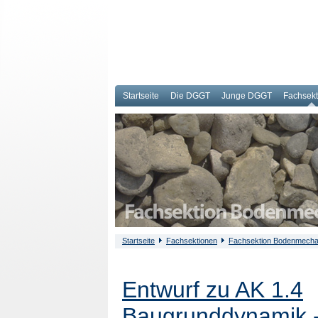
Startseite
Die DGGT
Junge DGGT
Fachsek
Startseite
Fachsektionen
Fachsektion Bodenmecha
Entwurf zu AK 1.4
Baugrunddynamik -