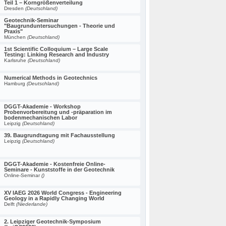
Teil 1 – Korngrößenverteilung
Dresden
(Deutschland)
Geotechnik-Seminar
"Baugrunduntersuchungen - Theorie und
Praxis"
München
(Deutschland)
1st Scientific Colloquium – Large Scale
Testing: Linking Research and Industry
Karlsruhe
(Deutschland)
Numerical Methods in Geotechnics
Hamburg
(Deutschland)
DGGT-Akademie - Workshop
Probenvorbereitung und -präparation im
bodenmechanischen Labor
Leipzig
(Deutschland)
39. Baugrundtagung mit Fachausstellung
Leipzig
(Deutschland)
DGGT-Akademie - Kostenfreie Online-
Seminare - Kunststoffe in der Geotechnik
Online-Seminar
()
XV IAEG 2026 World Congress - Engineering
Geology in a Rapidly Changing World
Delft
(Niederlande)
2. Leipziger Geotechnik-Symposium