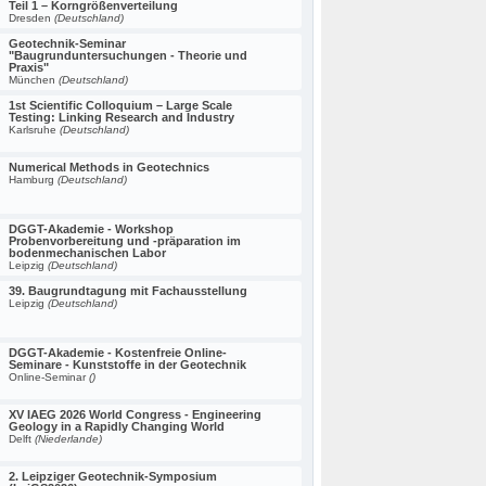
Teil 1 – Korngrößenverteilung
Dresden
(Deutschland)
Geotechnik-Seminar
"Baugrunduntersuchungen - Theorie und
Praxis"
München
(Deutschland)
1st Scientific Colloquium – Large Scale
Testing: Linking Research and Industry
Karlsruhe
(Deutschland)
Numerical Methods in Geotechnics
Hamburg
(Deutschland)
DGGT-Akademie - Workshop
Probenvorbereitung und -präparation im
bodenmechanischen Labor
Leipzig
(Deutschland)
39. Baugrundtagung mit Fachausstellung
Leipzig
(Deutschland)
DGGT-Akademie - Kostenfreie Online-
Seminare - Kunststoffe in der Geotechnik
Online-Seminar
()
XV IAEG 2026 World Congress - Engineering
Geology in a Rapidly Changing World
Delft
(Niederlande)
2. Leipziger Geotechnik-Symposium