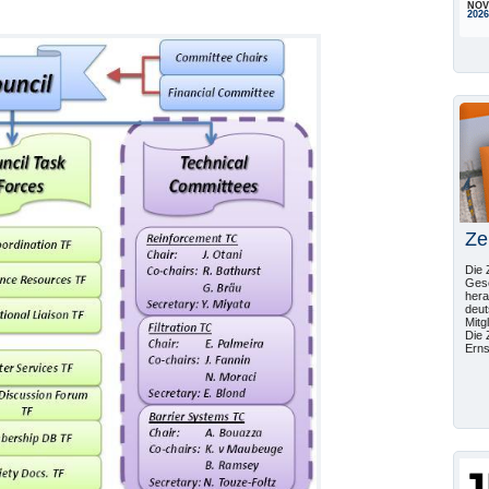
NOV
2026
Ze
Die 
Gese
hera
deut
Mitg
Die 
Erns