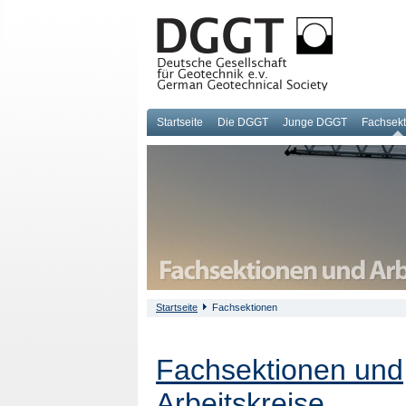
Startseite
Die DGGT
Junge DGGT
Fachsek
Startseite
Fachsektionen
Fachsektionen und
Arbeitskreise