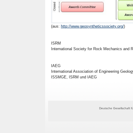
(aus:
http://www.geosyntheticssociety.org/
)
ISRM
International Society for Rock Mechanics and 
IAEG
International Association of Engineering Geolo
ISSMGE, ISRM und IAEG
Deutsche Gesellschaft fü