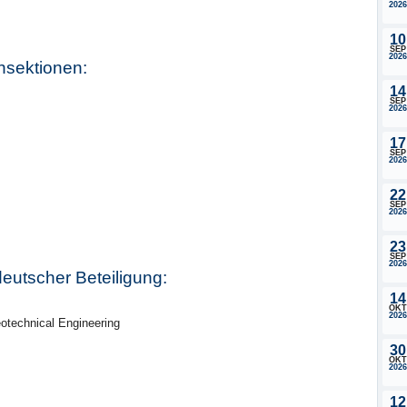
2026
10
SEP
2026
hsektionen:
14
SEP
2026
17
SEP
2026
22
SEP
2026
23
SEP
2026
deutscher Beteiligung:
14
OKT
2026
eotechnical Engineering
30
OKT
2026
12