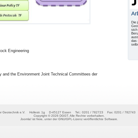
Ar
Die 
Geot
sich
Beru
aust
das 
selb
Rock Engineering
gy and the Environment Joint Technical Committees der
r Geotechnik e.V.
Hollestr. 1g
D-45127 Essen
Tel.: 0201 / 782723
Fax: 0201 / 782743
Copyright © 2026 DGGT. Alle Rechte vorbehalten.
Joomla!
ist freie, unter der
GNU/GPL-Lizenz
veröffentlichte Software.