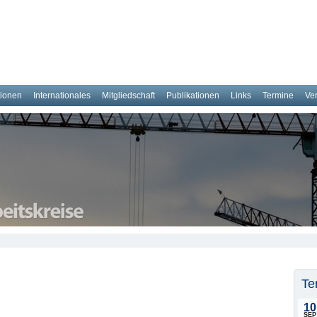
tionen
Internationales
Mitgliedschaft
Publikationen
Links
Termine
Ve
Te
10
SEP